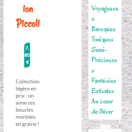
ion
Voyageuse
s
Piccoli
Baroques
Toniques
Semi-
7.
80
Précieuse
€
s
Fantaisies
Collection
légère en
Estivales
prix : on
Au cœur
aime ces
boucles
de l’hiver
montées
en graine !