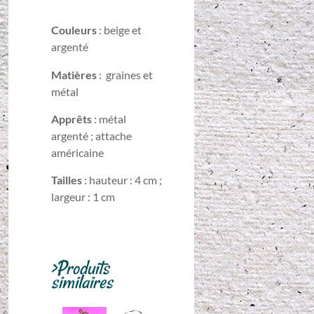
Couleurs
: beige et
argenté
Matières
: graines et
métal
Apprêts
: métal
argenté ; attache
américaine
Tailles
: hauteur : 4 cm ;
largeur : 1 cm
>Produits
similaires