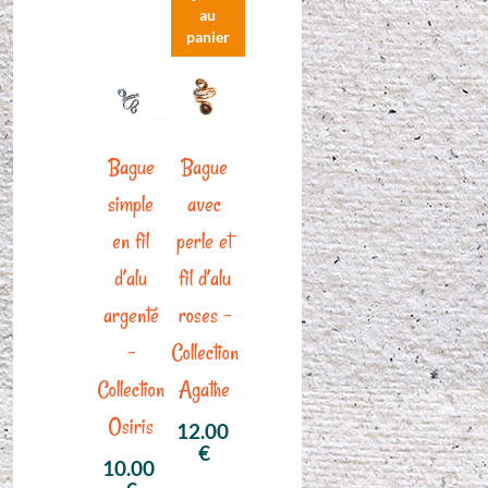
était :
actuel
au
14.90 €.
est :
panier
11.00 €.
Bague
Bague
simple
avec
en fil
perle et
d’alu
fil d’alu
argenté
roses –
–
Collection
Collection
Agathe
Osiris
12.00
€
10.00