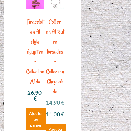
Bracelet
Collier
en fil
en fil tout
style
en
égyptien
torsades
–
–
Collection
Collection
Alida
Chrysali
de
26.90
€
14.90
€
Le
11.00
€
Ajouter
prix
Le
au
initial
prix
panier
Ajouter