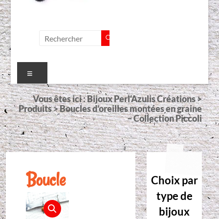
Menu
Vous êtes ici :
Bijoux Perl'Azulis Créations
>
Produits
>
Boucles d’oreilles montées en graine
– Collection Piccoli
Boucle
Choix par
type de
bijoux