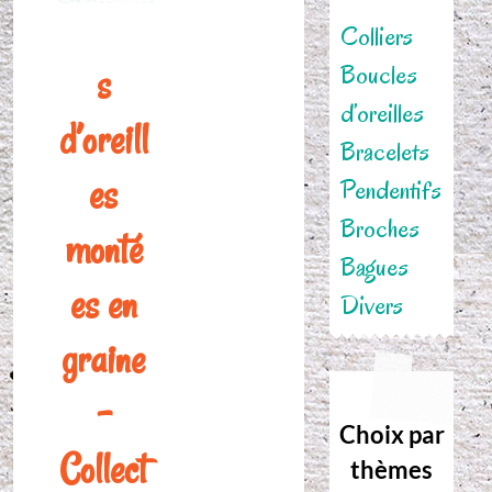
Colliers
Boucles
s
d’oreilles
d’oreill
Bracelets
es
Pendentifs
Broches
monté
Bagues
es en
Divers
graine
–
Choix par
Collect
thèmes