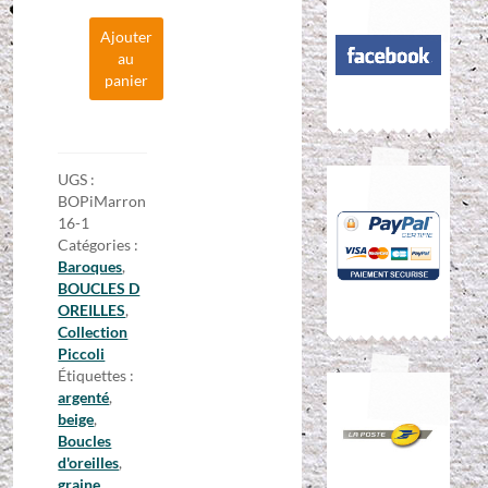
quantité
Ajouter
de
au
Boucles
panier
d'oreilles
montées
en
graine
-
UGS :
Collection
BOPiMarron
Piccoli
16-1
Catégories :
Baroques
,
BOUCLES D
OREILLES
,
Collection
Piccoli
Étiquettes :
argenté
,
beige
,
Boucles
d'oreilles
,
graine
,