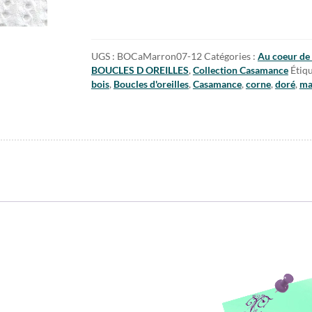
d'oreilles
en
corne
et
UGS :
BOCaMarron07-12
Catégories :
Au coeur de 
bois
BOUCLES D OREILLES
,
Collection Casamance
Étiqu
-
bois
,
Boucles d'oreilles
,
Casamance
,
corne
,
doré
,
ma
Collection
Casamance