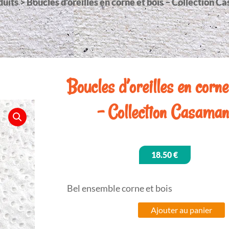
duits
>
Boucles d’oreilles en corne et bois – Collection 
Boucles d’oreilles en corne
– Collection Casama
18.50
€
Bel ensemble corne et bois
quantité
Ajouter au panier
de
Boucles