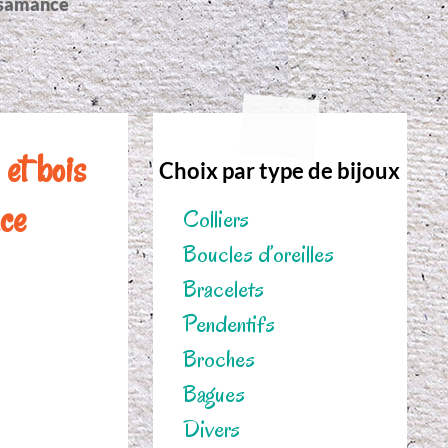
Casamance
 et bois
Choix par type de bijoux
nce
Colliers
Boucles d’oreilles
Bracelets
Pendentifs
Broches
Bagues
Divers