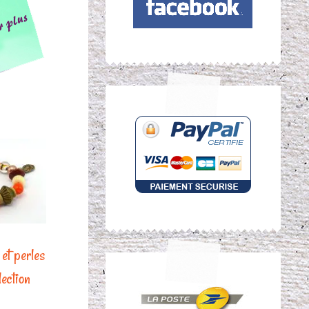
et perles
lection