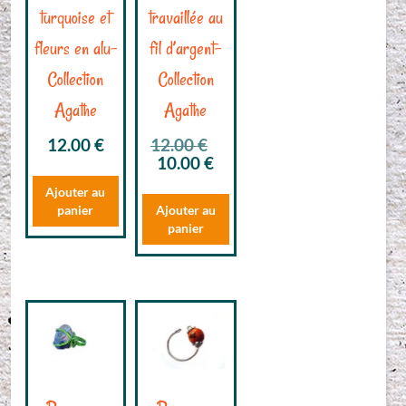
turquoise et
travaillée au
fleurs en alu-
fil d’argent-
Collection
Collection
Agathe
Agathe
Le
12.00
€
12.00
€
Le
prix
10.00
€
prix
initial
Ajouter au
actuel
était :
panier
Ajouter au
est :
12.00 €.
panier
10.00 €.