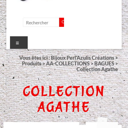
Menu
Vous êtes ici :
Bijoux Perl'Azulis Créations
>
Produits
>
AA-COLLECTIONS
>
BAGUES
>
Collection Agathe
COLLECTION
AGATHE