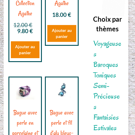
Collection
Agathe
Agathe
18.00
€
Choix par
Le
12.00
€
thèmes
Le
prix
9.80
€
Ajouter au
prix
initial
panier
Voyageuse
actuel
était :
Ajouter au
est :
12.00 €.
s
panier
9.80 €.
Baroques
Toniques
Semi-
Précieuse
s
Bague avec
Bague avec
Fantaisies
perle en
perle et fil
Estivales
porcelaine et
d’alu bleus-