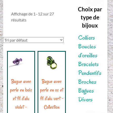
Choix par
Affichage de 1–12 sur 27
type de
résultats
bijoux
Colliers
Boucles
d’oreilles
Bracelets
Pendentifs
Broches
Bague avec
Bague avec
perle en bois
perle en os et
Bagues
et fil d’alu
fil d’alu vert –
Divers
violet –
Collection